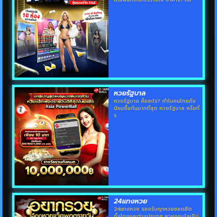
หวยรัฐบาล
หวยรัฐบาล คืออะไร? ทำไมคนไทยถึง
นิยมซื้อกันมากที่สุด หวยรัฐบาล หรือที่
ร
24แทงหวย
24แทงหวย รองรับทุกหวยยอดฮิต
ทั้งไทยและต่างประเทศ หวยออนไลน์ไม่