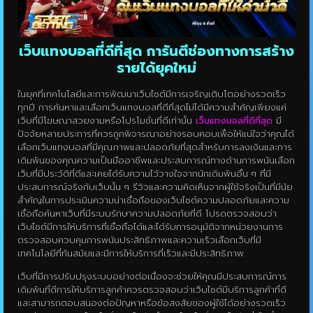
เว็บแทงบอลที่ดีที่สุด การันตีช่องทางการสร้าง
รายได้ยุคใหม่
ในยุคที่เทคโนโลยีและการพัฒนาเว็บไซต์มีการเจริญเติบโตอย่างรวดเร็ว
ทุกปี การค้นหาและเลือกเว็บแทงบอลที่ดีที่สุดไม่ได้มีความสำคัญเพียงแค่
เว็บที่มีโฆษณาสวยงามหรือโปรโมชั่นที่ดีเท่านั้น
เว็บแทงบอลที่ดีที่สุด
มี
ปัจจัยหลายประการที่ควรถูกพิจารณาอย่างรอบคอบเพื่อให้แน่ใจว่าคุณได้
เลือกเว็บแทงบอลที่มีคุณภาพและปลอดภัยที่สุดสำหรับการลงเงินและการ
เดิมพันของคุณความเป็นมืออาชีพและประสบการณ์ทางด้านการพนันเลือก
เว็บที่มีประวัติที่ดีและเคยได้รับความไว้วางใจจากนักเดิมพันอื่น ๆ ที่มี
ประสบการณ์จริงกับเว็บนั้น ๆ รีวิวและความคิดเห็นจากผู้ใช้จริงเป็นที่มีนัย
สำคัญในการประเมินความน่าเชื่อถือของเว็บไซต์ความปลอดภัยและความ
เชื่อถือค้นหาเว็บที่มีระบบรักษาความปลอดภัยที่ดี โปรดตรวจสอบว่า
เว็บไซต์มีการให้บริการที่เชื่อถือได้และได้รับการอนุมัติจากหน่วยงานการ
ตรวจสอบควบคุมการพนันประสิทธิภาพและความเร็วเลือกเว็บที่มี
เทคโนโลยีที่ทันสมัยและมีการให้บริการที่เร็วและมีประสิทธิภาพ
เว็บที่มีการปรับปรุงระบบอย่างต่อเนื่องจะช่วยให้คุณมีประสบการณ์การ
เดิมพันที่ดีการให้บริการลูกค้าควรตรวจสอบว่าเว็บไซต์มีบริการลูกค้าที่ดี
และสามารถตอบสนองต่อปัญหาหรือข้อสงสัยของผู้ใช้ได้อย่างรวดเร็ว