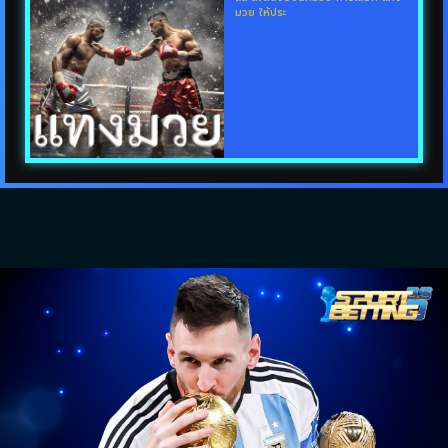
มวย ให้ประ