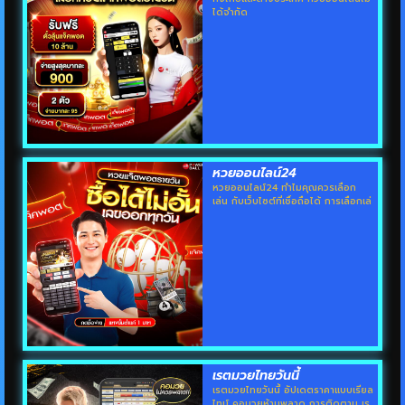
ได้จำกัด
หวยออนไลน์24
หวยออนไลน์24 ทำไมคุณควรเลือก
เล่น กับเว็บไซต์ที่เชื่อถือได้ การเลือกเล่
เรตมวยไทยวันนี้
เรตมวยไทยวันนี้ อัปเดตราคาแบบเรียล
ไทม์ คอมวยห้ามพลาด การติดตาม เร