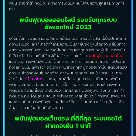
พนัน อาจทำให้เกิดปัญหาทางการเงินและหนีไม่พ้นความสูญเสียทางการ
เงิน
พนันฟุตบอลออนไลน์ รองรับทุกระบบ
อัพเดทใหม่ 2023
บางครั้งการพนันอาจก่อให้เกิดหนี้สินที่ไม่สามารถชำระได้ นี่เป็นปัญหาที่มี
ความรุนแรงและสามารถทำลายความเป็นภาคีของผู้คนได้ความเสี่ยงทาง
สุขภาพการพนันฟุตบอลอาจมีผลกระทบต่อสุขภาพของผู้เล่น การพนัน
ที่เกี่ยวกับจำนวนเงินที่ใหญ่มักสร้างความเครียด
พนันฟุตบอลออนไลน์
และกังวลการพนันฟุตบอลเป็นกิจกรรมที่มีความนิยมมากในหลายประเทศ
ทั่วโลก มันไม่เฉพาะเจาะจงเฉพาะกับสาวกกีฬาฟุตบอลเท่านั้น แต่ยังได้รับ
ความสนใจจากผู้คนในวงกว้าง การพนันทางกฎหมายในหลายประเทศมี
ข้อจำกัด
911ufabet
และกฎเกณฑ์ที่ควบคุม แต่ความนิยมของพนัน
ฟุตบอลไม่หยุดตัวลง ในบทความนี้เราจะสำรวจและวิเคราะห์การพนัน
ฟุตบอล ความเสี่ยงที่เกี่ยวข้อง และผลกระทบต่อผู้เล่น สังคม และกีฬา
ฟุตบอลเอง โดยละเอียดและอย่างครอบคลุมส่วนที่ 1 การพนันฟุตบอล
และความนิยมการพนันฟุตบอลมีประวัติการเป็นมาหลายปี แต่มีการเพิ่ม
ขึ้นอย่างมากในสมัยสมัยที่ผ่านมา
พนันฟุตบอลเว็บตรง ที่ดีที่สุด ระบบออโต้
ฝากถอนใน 1 นาที