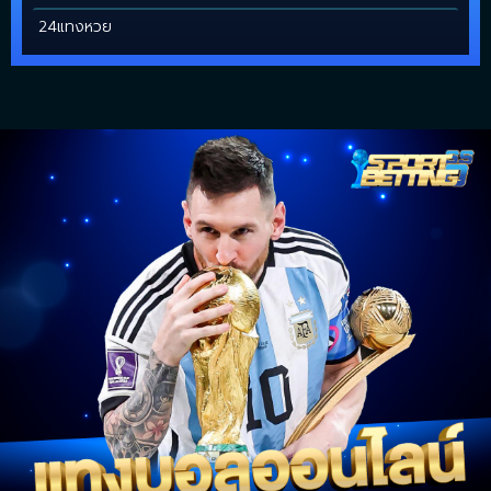
24แทงหวย