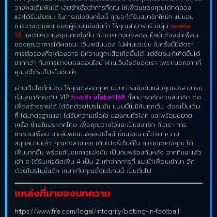
วางผลเดิมพันได้ เลยว่าเชื่อว่าการที่คุณ ให้เพื่อนของคุณได้ทดลอง
และได้รับชัยชนะ ในการแข่งขันครั้งนี้ คุณจะได้รับสมาชิกใหม่ๆ แน่นอน
การวางเดิมพัน ของผู้ร่วมแข่งขันทำ ให้คุณสามารถร่วมลุ้น
บอลต่อ
1.5
และรับความสนุกมากยิ่งขึ้น กับการแทงบอลออนไลน์แต่จงจำเพื่อน
ของคุณว่าการได้ผลชนะ เว็บพนันบอล ไม่ผ่านเอเย่น ในครั้งนี้มีอัตรา
การต่อรองที่จะต้องอาจ มีความสูญเสียเกิดขึ้นได้ แต่ชัยชนะก็เกิดขึ้นได้
มากกว่า กับการแทงบอลออนไลน์ ผ่านเว็บไซต์ของเรา เพราะนอกจากที่
คุณจะได้รับโปรโมชั่นดีๆ
ผ่านเว็บไซต์ที่มีจัด ให้คุณตลอดทุกๆ แบบการแข่งขันแล้วคุณยังสามารถ
เป็นสมาชิกระดับ VIP
ทางเข้า ufabet168
ที่สามารถชักชวนสมาชิก ต่อ
เพื่อสร้างรายได้ ได้อีกด้วยโปรโมชั่น แบบนี้ไม่มีกับทุกเว็บ ต้องเป็นเว็บ
ที่ ได้มาตรฐานและ ได้รับความเชื่อใจ ของคนทั่วโลก และพร้อมขยาย
เครือ ข่ายในประเทศไทย เพื่อคุณวางใจและเป็นสมาชิก กับเรา การ
ชักชวนเพื่อน มาเล่นพนันบอลออนไลน์ นั้นนอกจากได้รับ ความ
สนุกสนานแล้ว คุณยังสามารถ เติมเปอร์เซ็นต์ใน การชนะของคุณ ได้
เพิ่มมากขึ้น พร้อมกับชมการแข่งขัน เป็นคนพร้อมกันหลัง จากที่ชนะแล้ว
เจ้า จะได้รับเครดิตเพิ่ม 4 เป็น 2 เท่าจากการที่ แนะนำเพื่อนเข้ามา อีก
ด้วยโปรโมชั่นดีๆ เหมาะกับคุณตั้งแต่เกมนี้ เป็นต้นไป
แหล่งที่มาของบทความ
https://www.fifa.com/legal/integrity/betting-in-football