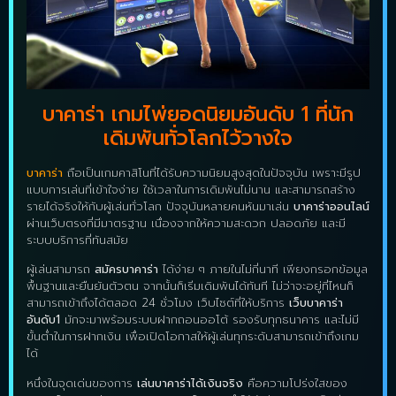
บาคาร่า เกมไพ่ยอดนิยมอันดับ 1 ที่นัก
เดิมพันทั่วโลกไว้วางใจ
บาคาร่า
ถือเป็นเกมคาสิโนที่ได้รับความนิยมสูงสุดในปัจจุบัน เพราะมีรูป
แบบการเล่นที่เข้าใจง่าย ใช้เวลาในการเดิมพันไม่นาน และสามารถสร้าง
รายได้จริงให้กับผู้เล่นทั่วโลก ปัจจุบันหลายคนหันมาเล่น
บาคาร่าออนไลน์
ผ่านเว็บตรงที่มีมาตรฐาน เนื่องจากให้ความสะดวก ปลอดภัย และมี
ระบบบริการที่ทันสมัย
ผู้เล่นสามารถ
สมัครบาคาร่า
ได้ง่าย ๆ ภายในไม่กี่นาที เพียงกรอกข้อมูล
พื้นฐานและยืนยันตัวตน จากนั้นก็เริ่มเดิมพันได้ทันที ไม่ว่าจะอยู่ที่ไหนก็
สามารถเข้าถึงได้ตลอด 24 ชั่วโมง เว็บไซต์ที่ให้บริการ
เว็บบาคาร่า
อันดับ1
มักจะมาพร้อมระบบฝากถอนออโต้ รองรับทุกธนาคาร และไม่มี
ขั้นต่ำในการฝากเงิน เพื่อเปิดโอกาสให้ผู้เล่นทุกระดับสามารถเข้าถึงเกม
ได้
หนึ่งในจุดเด่นของการ
เล่นบาคาร่าได้เงินจริง
คือความโปร่งใสของ