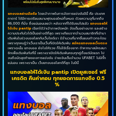
แทงบอลผ่านมือถือ
โดยเจ้าภาพในการจัดการแข่งขันปีนี้ คือ ประเทศ
กาตาร์ ได้มีการเตรียมสนามฟุตบอลใหม่ทั้งหมด ด้วยความจุที่มากถึง
86,000 ที่นั่ง ซึ่งแน่นอนเลยว่า หลังจากที่ได้รับชมไปแล้ว
แทงบอลให้
ได้เงิน pantip
เรียกได้ว่าเจ้าภาพจัดหนัก จัดเต็มอย่างมาก และสร้าง
ความประทับใจได้เป็นอย่างดีที่สุด เพราะเทียบจากจำนวนสมาชิกที่เข้ามา
เดิมพันในช่วงบอลโลกกับเว็บไซต์เรา มีจำนวนที่มากขึ้นแบบก้าวกระโดน
เพราะทุกคนรู้ว่าเว็บเราเป็นเว็บที่เปิดให้เดิมพัน
สมัครแทงบอลเว็บตรง
เพราะฉะนั้น แทงบอล ยังไงให้รวย ก็ไม่ใช้เรื่องยาก ถ้าหากมาสมัครสมา
ชิกเพื่อเดิมพันกับที่นี่ เพราะเราเปิดให้เดิมพันครบทุกคู่ตั้งแต่นัดแรก ไป
จนถึงนัดสุดท้ายของการแข่งขัน จ่ายเงินเต็มจำนวน UFABET ไม่มีกั๊ก
แน่นอน เพราะเราเป็น เว็บแทงบอลโลกดีที่สุด ในปีนี้
แทงบอลให้ได้เงิน pantip เปิดยูสเซอร์ ฟรี
เครดิต คืนค่าคอม ทุกยอดการแทงถึง 0.5
%