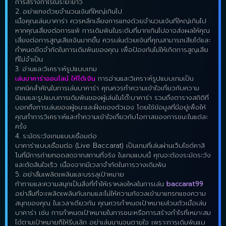
การสร้างกำไรในระยะยาว
2. อย่าแทงด้วยจำนวนเงินที่ใหญ่เกินไป
เมื่อคุณเล่นบาคาร่า ควรหลีกเลี่ยงการแทงด้วยจำนวนเงินที่ใหญ่เกินไป
หากคุณเสี่ยงต่อการแพ้ การเดิมพันในระดับที่มากเกินไปอาจส่งผลให้คุณ
เสี่ยงต่อการสูญเสียเงินมากขึ้น ควรเล่นด้วยเงินที่คุณสามารถเสียได้และ
กำหนดขีดจำกัดในการเดิมพันของคุณ เพื่อป้องกันไม่ให้เกิดการสูญเสีย
ที่ไม่จำเป็น
3. อ่านและวิเคราะห์รูปแบบเกม
เล่นบาคาร่าออนไลน์ ให้ได้เงิน
การอ่านและวิเคราะห์รูปแบบเกมเป็น
เทคนิคสำคัญในการเล่นบาคาร่า คุณควรทำความเข้าใจเกี่ยวกับความ
นิยมและรูปแบบการเดิมพันของผู้เล่นในโต๊ะบาคาร่า รวมถึงตารางสถิติที่
บอกถึงการเล่นของผู้ชนะและฝั่งของตัวเอง โดยใช้ข้อมูลที่มีอยู่เพื่อให้
คุณทำการวิเคราะห์และทำความเข้าใจเกี่ยวกับโอกาสของการชนะในแต่ละ
ครั้ง
4. ระมัดระวังเกมแบบเชื่อมต่อ
บาคาร่าแบบเชื่อมต่อ (Live Baccarat) เป็นเกมที่เล่นผ่านเว็บไซต์คาสิ
โนที่มีการถ่ายทอดสดจากสถานที่จริง ในเกมแบบนี้ คุณจะต้องระมัดระวัง
และตัดสินใจเร็ว เนื่องจากมีเวลาจำกัดในการวางเดิมพัน
5. อย่าลืมเพลิดเพลินและบรรลุเป้าหมาย
ท้าทายและความสนุกเป็นสิ่งที่ทำให้เราหลงใหลในการเล่น
baccarat99
อย่าลืมที่จะเพลิดเพลินกับเกมและไม่ให้ความกังวลเข้ามาแทรกแซงความ
สนุกของคุณ ในเวลาเดียวกัน คุณควรกำหนดเป้าหมายส่วนตัวเมื่อเล่น
บาคาร่า เช่น การกำหนดเป้าหมายในการชนะหรือการสร้างกำไรที่เหมาะสม
ได้ตามเป้าหมายก็ให้รีบเลิก อย่าเล่นนานจนตายใจ เพราะการเดิมพันแบ