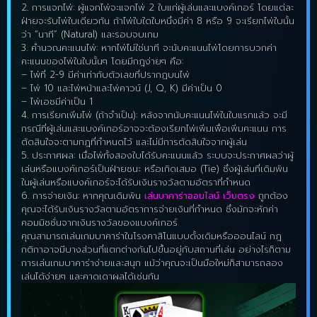
2. การแจกไพ่: ผู้แจกไพ่จะแจกไพ่ 2 ใบแก่ผู้เล่นและแบงค์เกอร์ โดยแต่ละ
ฝ่ายจะรับไพ่ใบเดียวกัน ถ้าไพ่ใบใดใบหนึ่งมีค่า 8 หรือ 9 จะเรียกไพ่ใบนั้น
ว่า “นาที” (Natural) และรอบจบเกม
3. คำนวณคะแนนไพ่: หากไพ่ไม่ใช่นาที จะนับคะแนนไพ่โดยการบวกค่า
คะแนนของไพ่ในใบนั้นๆ โดยมีกฎง่ายๆ คือ:
– ไพ่ที่ 2-9 มีค่าเท่ากับตัวเลขที่ปรากฏบนไพ่
– ไพ่ 10 และไพ่หน้าและไพ่คาวน์ (J, Q, K) มีค่าเป็น 0
– ไพ่เอซมีค่าเป็น 1
4. การเรียกเพิ่มไพ่ (ถ้าจำเป็น): หลังจากนับคะแนนไพ่ในใบแรกแล้ว จะมี
กรณีที่ผู้เล่นและแบงค์เกอร์อาจจะต้องเรียกไพ่เพิ่มเพื่อเพิ่มคะแนน การ
ตัดสินใจจะตามกฎที่กำหนดไว้ และไม่มีการตัดสินใจจากผู้เล่น
5. ประกาศผล: เมื่อไพ่ทั้งสองใบได้รับคะแนนแล้ว ระบบจะประกาศผลว่าผู้
เล่นหรือแบงค์เกอร์เป็นฝ่ายชนะ หรือเกิดเสมอ (Tie) ซึ่งผู้เล่นที่เดิมพัน
ในผู้เล่นหรือแบงค์เกอร์จะได้รับเงินรางวัลตามอัตราที่กำหนด
6. การจ่ายเงิน: หากคุณเดิมพัน
เล่นบาคาร่าออนไลน์ เว็บตรง
ถูกต้อง
คุณจะได้รับเงินรางวัลตามอัตราการจ่ายเงินที่กำหนด ซึ่งมักจะหักค่า
คอมมิชชั่นจากเงินรางวัลของแบงค์เกอร์
คุณสามารถเล่นเกมบาคาร่าในโรงคาสิโนแบบดั้งเดิมหรือออนไลน์ กฎ
กติกาอาจมีบางส่วนที่แตกต่างกันไปขึ้นอยู่กับสถานที่เล่น อย่างไรก็ตาม
การเล่นเกมบาคาร่าง่ายและสนุก แม้ว่าคุณจะเป็นมือใหม่ก็สามารถลอง
เล่นได้ง่ายๆ และคาดเดาผลได้เช่นกัน