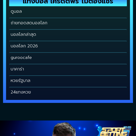
แทงบอล เครดิตฟรี ไม่ต้องแชร์
ดูบอล
ถ่ายทอดสดบอลโลก
บอลโลกล่าสุด
บอลโลก 2026
guroocafe
บาคาร่า
หวยรัฐบาล
24แทงหวย