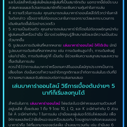
และโบนัสสำหรับผู้เล่นใหม่และผู้เล่นที่เป็นสมาชิกเดิม นอกจากนี้ยังมีระบบ
สะสมคะแนนและโปรแกรมสมาชิกที่ช่วยเพิ่มความคุ้มค่าในการเล่น
4. ความเร็วในการเล่น: คุณสามารถเล่นบาคาร่าออนไลน์ได้เร็วกว่าในคาสิ
โนดังกล่าว เนื่องจากไม่ต้องรอเวลาในการแจกรางวัลและกระบวนการ
เดิมพันเกิดขึ้นได้อย่างรวดเร็ว
5. ความเป็นส่วนตัว: คุณสามารถเล่นบาคาร่าได้โดยไม่ต้องเผชิญหน้ากับ
ผู้เล่นคนอื่นหรือเจ้ามือ นี่อาจช่วยให้คุณรู้สึกสบายใจและมีความเป็นส่วน
ตัวมากขึ้น
6. รูปแบบการเดิมพันที่หลากหลาย:
เล่นบาคาร่าออนไลน์ ให้ได้เงิน
มักมี
รูปแบบการเดิมพันที่หลากหลาย เช่น การเดิมพันสูง/ต่ำ, การเดิมพันผู้
เล่น/เจ้ามือ, การเดิมพันคู่/คี่ เป็นต้น นี่ช่วยเพิ่มความสนุกสนานและความ
ตื่นเต้นในการเล่น
ควรจำไว้ว่าการเล่นบาคาร่าหรือเกมคาสิโนออนไลน์ทุกประเภทเป็นการ
เสี่ยงโชค ดังนั้นควรทำความเข้าใจกฎกติกาและจำกัดการเล่นในระดับที่มี
ความเหมาะสมและรับผิดชอบต่อการเล่นเกมเสมอ
เล่นบาคาร่าออนไลน์ วิธีการเบื้องต้นง่ายๆ 5
นาทีก็เริ่มลงทุนได้
สำหรับในการ
เล่นบาคาร่าออนไลน์
ไพ่แต่ละใบจะมีค่าคะแนนตามตัวเลขที่
อยู่บนไพ่ ตั้งแต่เลข 1 ถึง 9 โดย 10, J, Q, และ K จะมีค่าเท่ากับ 0 ส่วน
ไพ่ A จะมีค่าเท่ากับ 1 ในการเล่น เจ้ามือและผู้เล่นจะได้รับไพ่สองใบ เพื่อ
ให้ทายผลลัพธ์ว่าฝั่งไหนจะชนะหรือเสมอกัน โดยสูตรการคิดคะแนนของ
บาคาร่าคือ ไพ่ที่แจกมาของแต่ละฝั่ง นำเลขมารวมกัน เช่น ถ้ามีเลข 6