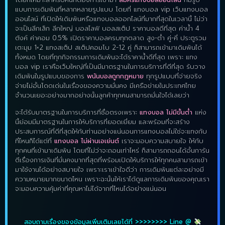
แบบการเดิมพันที่หลากหลายรูปแบบ โดยที่ แทงบอล vip เว็บแทงบอล
ออนไลน์ ที่เปิดให้เดิมพันหรือแทงบอลออกไลน์ที่มากที่สุดในเวลานี้ ไม่ว่า
จะเป็นลีกเล็ก ลีกใหญ่ บอลไลฟ์ บอลสเต็ป ราคาบอลดีที่สุด​ ค่าน้ำ 4
ตังค์ ค่าคอม 0.5% เปิดราคาบอลครบทุกตลาด สูง-ต่ำ คู่-คี่ ประตูรวม
เตะมุม 1×2 แทงสเต็ป สเต็ปคอมโบ 2-12 คู่ ก็สามารถเข้ามาเดิมพันได้
ทั้งหมด โดยที่ทุกกิจกรรมการเดิมพันจะได้ราคาน้ำดีที่สุด เพราะ แทง
บอล vip เราคือเว็บใหญ่ที่เป็นมีมาตรฐานในการบริการที่ดีที่สุด รับวาง
เดิมพันในรูปแบบของการ
พนันบอลถูกกฎหมาย
ทุกรูปแบบที่จ่ายจริง
จ่ายไม่อั้นโดดเด่นในเรื่องของความมั่นคง มีเครือข่ายในประเทศไทย
จำนวนเยอะอย่างมากอย่างนั้นลูกค้าทุกคนสามารถมั่นใจได้เลยว่า
จะได้รับมาตรฐานในการบริการที่ซื่อตรงเพราะ
แทงบอล ไม่มีขั้นต่ำ
แห่ง
นี้ย่อมมีมาตรฐานในการให้บริการที่ยอดเยี่ยม และพร้อมที่จะสร้าง
ประสบการณ์ที่ดีที่สุดให้กับท่านอย่างแน่นอนการแทงบอลไม่ใช่จะแทงกับ
ที่ไหนก็ได้แต่ที่
แทงบอล ไม่ผ่านเอเย่นต์
เราจะมอบความสบายใจ ให้กับ
ทุกคนที่เข้ามาเดิมพัน โดยที่ไม่ว่าจะถอนเท่าไหร่ ก็สามารถถอนได้อั้นการัน
ตีเรื่องการเงินที่มั่นคงมากที่สุดที่พร้อมเปิดให้บริการให้ทุกคนสามารถเข้า
มาใช้งานได้อย่างสบายใจ เพราะเราเข้าใจดีว่า การเดิมพันแต่ละอย่างมี
ความหมายมากขนาดไหน เพราะฉะนั้นให้เราได้ดูแลการเดิมพันของคุณเรา
จะมอบความคุ้มค่าที่คุณหาไม่ได้จากที่ไหนได้อย่างแน่นอน
สอบถามเรื่องของข้อมูลเพิ่มเติมเลยได้ที่ >>>>>>>> Line @