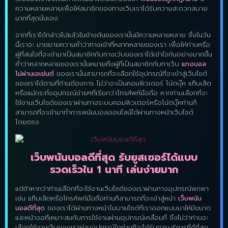
ความหลายหลายเพื่อให้สมาชิกของทางเว็บเราได้รับความสะดวกสบาย
มากที่สุดนั่นเอง
จากที่เราได้กล่าวไปแล้วในข้างต้นของเรานั้นมีความหลายหลาย ซึ่งในวัน
นี้เราจะ มาขยายความคำว่าทางเข้าที่หลากหลายของเรา เพื่อให้ท่านหรือ
ผู้ที่สนใจที่จะเข้ามาเป็นสมาชิกกับทางเว้บของเราได้เข้าใจกันอย่างมากขึ้น
คำว่าหลากหลายของเรานั้นหมายถึงผู้ที่เป็นสมาชิกกับทาเว็บ
แทงบอล
ไม่ผ่านเอเย่นต์
ของเรานั้นสามารถที่จะเลือกใช้อุปกรณ์ที่จะเข้าสู่เว็บไซต์
ของเราได้ตามที่ท่านต้องการ ไม่ว่าจะเป็นคอมพิวเตอร์ โน้ตบุ๊ค แท็บเล็ต
หรือแม้กระทั่งอุปกรณ์ง่ายๆที่เรียกว่าโทรศัพท์มือถือ หากท่านเลือกที่จะ
ใช้งานเว็บไซต์ของเราผ่านทางระบบคอมพิวเตอร์หรือโน้ตบุ๊คท่านก็
สามารถที่จะเข้ามาทำการพนันบอลออนไลน์ได้ผ่านทางหน้าเว็บไซต์
โดยตรง
เว็บพนันบอลดีที่สุด รับยูสเซอร์ได้แบบ
รวดเร็วใน 1 นาที เล่นง่ายมาก
แต่ถ้าหากว่าท่านเลือกที่จะใช้งานเว็บไซต์ของเราผ่านทางอุปกรณ์พกพา
เช่น แท็บเล็ตหรือโทรศัพท์มือถือท่านก็สามารถที่จะเข้าสู่หน้า
เว็บพนัน
บอลดีที่สุด
ของเราได้ผ่านทางหน้าโมบายไซต์ที่เราออกแบบมาให้มีขนาด
และหน้าจอที่เหมาะสมกับการใช้งานผ่านอุปกรณ์เคลื่อนที่ ซึ่งไม่ว่าท่านจะ
เลือกใช้งานเว็บของเราผ่านอุปกรณ์ใดท่านก็จะได้รับการบริการที่ดีที่สุด