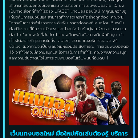
สามารถเล่นเมื่อคุณมีเวลาและความสะดวก.การเดิมพันบอลต่อ 1.5 ยัง
เป็นทางเลือกที่ทำกำไรจริง UFABET แทงบอลออนไลน์ ถ้าคุณมีความรู้
เกี่ยวกับการแข่งขันและสามารถทำการวิเคราะห์อย่างถูกต้อง, คุณจะมี
โอกาสในการทำกำไรจากการเดิมพัน. ราคาต่อรองที่เสนอโดยเว็บพนัน
ต่อเป็นราคาที่มีความแข็งแรงและน่าสนใจสำหรับผู้เล่น.ร่วมรายการบอล
ต่อ 1.5 ในเว็บพนันที่อันดับ 1 และเพลิดเพลินกับการเดิมพันที่สนุก, ทำ
กำไรได้อย่างที่คุณคาดไม่ถึง, สะดวก, สบาย และบริการตลอด 24
ชั่วโมง. ไม่ว่าคุณจะเป็นผู้เล่นใหม่หรือมีประสบการณ์, การเดิมพันบอลต่อ
1.5 จะทำให้คุณมีความสนุกและโอกาสในการทำกำไร. คุณจะพบความสนุก
และความตื่นตาตื่นใจในการเดิมพันบอลในเว็บพนันที่อันดับ 1
เว็บแทงบอลใหม่ มือใหม่หัดเล่นต้องรู้ บริการ