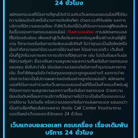
24 ชั่วโมง
สมัครแทงบอลที่เป็นการที่คุณได้เข้าร่วมกับเว็บแทงบอลออนไลน์ที่ได้รับ
ความนิยมอันดับหนึ่งในวงการเดิมพันกีฬา ด้วยระบบที่ทันสมัย และการ
บริการที่มีความยอดเยี่ยม ทำให้เว็บไซต์นี้เป็นที่ต้องการของผู้ที่หลงใหล
ในเรื่องของการแทงบอลออนไลน์
เว็บแทงบอลใหม่
การสมัครแทงบอล
ที่ไม่ต้องซับซ้อน เพียงเข้าสู่เว็บไซต์และกรอกข้อมูลเพื่อสร้างบัญชีผู้ใช้
งาน ก็สามารถเริ่มต้นการเดิมพันบอลได้ทันที ไม่ว่าคุณจะเป็นมือใหม่หรือ
มือเก๋าก็สามารถเข้าใจระบบการใช้งานง่ายๆ ได้อย่างรวดเร็ว เว็บไซต์
เป็นที่รู้จักในวงการเพราะการบริการที่มีคุณภาพ เช่น โปรโมชั่นและโบนัส
ที่มีความคุ้มค่า ซึ่งจะเพิ่มความสนุกสนานและความตื่นเต้นในการแทงบอล
ของคุณ ยิ่งไปกว่านั้น ยังเน้นความปลอดภัยในการทำธุรกรรมทางการ
เงิน จึงทำให้คุณมั่นใจว่าเงินทุนของคุณจะถูกดูแลอย่างดี และการจ่าย
เงินรางวัลจะเป็นไปตามผลการแข่งขันอย่างถูกต้องแม่นยำ สมัครแทง
บอลที่เป็นการเข้าร่วมกับเว็บแทงบอลออนไลน์ที่ถือเป็นคำตอบสำหรับผู้
ที่ต้องการความสนุกสนานและความตื่นเต้นในการแทงบอล ด้วยความ
นิยมอันดับหนึ่งและการบริการที่มีคุณภาพไม่ว่าจะเป็นในเรื่องของระบบ
การใช้งาน โปรโมชั่น หรือความปลอดภัยในการเล่นแทงบอล แน่นอนว่า
เป็นตัวเลือกที่คุณไม่ควรพลาด ติดต่อ Call Center โทรเข้ามาตาม
เบอร์ในหน้าเว็บของเราได้ตลอด 24 ชั่วโมง
เว็บแทงบอลวอเลท ครบเครื่อง เรื่องเดิมพัน
บริการ 24 ชั่วโมง