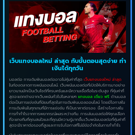
เว็บแทงบอลใหม่ ล่าสุด
กับขั้นตอนสุดง่าย ทำ
เงินได้ทุกวัน
บอลต่อ การเดิมพันบอลต่ออาจไม่คุ้มค่าที่สุด
เว็บแทงบอลใหม่ ล่าสุด
ในท้องตลาดการพนันออนไลน์. เว็บพนันบอลต่อที่เปิดให้บริการมาอย่าง
ยาวนานมักเป็นเว็บไซต์ที่ครบครันและมีความเชื่อถือในระดับสูง ที่คุ้มค่าที่
สุดจะแตกต่างจากเว็บพนันทั่วไปในหลายๆ
แทงบอล เดี่ยว ฟรี
ด้านบอล
ต่อเป็นการแข่งขันที่นิยมที่สุดในการเดิมพันบอลออนไลน์ โดยมีโอกาสใน
การเดิมพันในทุกเกมที่มีการแข่งขัน ที่เป็นราคาต่อรอง. นี้สร้างโอกาสใน
การทำกำไรจากการพยากรณ์ผลระหว่างทีม. การเล่นบอลต่อให้คุณเลือก
ที่จะแทงทีมที่คุณสนใจและที่คุณมีความรู้มากขึ้น.เว็บพนันบอลต่อที่คุ้มค่าที่
สุดจะมีราคาต่อรองที่สูงและการรับโอกาสที่ไม่มีข้อจำกัดในการทำกำไร