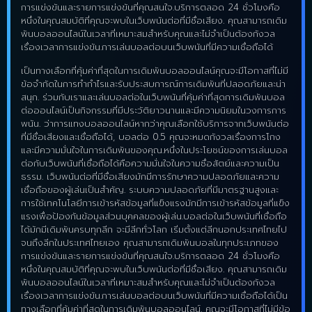
การแข่งขันและรายการแข่งขันที่คุณสนใจ.บริการตลอด 24 ชั่วโมงคือ
หนึ่งในคุณสมบัติที่คุณจะพบในเว็บพนันต่อที่มีชื่อเสียง. คุณสามารถเดิม
พันบอลออนไลน์ในเวลาที่เหมาะสมสำหรับคุณและไม่จำเป็นต้องกังวล
เรื่องเวลาการแข่งขัน.การเล่นบอลต่อบนเว็บพนันที่มีความเชื่อถือได้
เป็นทางเลือกที่คุ้มค่าที่สุดในการเดิมพันบอลออนไลน์คุณจะมีโอกาสที่ไม่มี
ข้อจำกัดในการทำกำไรและรับประสบการณ์การเดิมพันที่ปลอดภัยและน่า
สนุก. ร่วมกับเราและเล่นบอลต่อในเว็บพนันที่คุ้มค่าที่สุดการเดิมพันบอล
ต่อออนไลน์เป็นกิจกรรมที่มีประวัติยาวนานและมีความนิยมในวงการการ
พนัน. ว่าการแทงบอลออนไลน์หากว่าคุณเลือกใช้บริการจากเว็บพนันต่อ
ที่มีชื่อเสียงและเชื่อถือได้, บอลต่อ 0.5 คุณจะหมดกังวลเรื่องการโกง
และมีความมั่นใจในการเดิมพันของคุณ.หนึ่งในประโยชน์ของการเล่นบอล
ต่อกับเว็บพนันที่เชื่อถือได้คือความมั่นใจในความซื่อสัตย์และความเป็น
ธรรม. เว็บพนันต่อที่มีชื่อเสียงมักมีการรักษาความปลอดภัยและความ
เชื่อถือของผู้เล่นเป็นสำคัญ. ระบบความปลอดภัยที่มีมาตรฐานสูงและ
การใช้เทคโนโลยีการเข้ารหัสข้อมูลที่แข็งแรงมักมีการเข้ารหัสข้อมูลที่แข็ง
แรงเพื่อป้องกันข้อมูลส่วนบุคคลของผู้เล่น.บอลต่อในเว็บพนันที่เชื่อถือ
ได้มักมีเดิมพันครบทุกลีก จะมีลีกทั่วโลก เริ่มตั้งแต่ลีกนอกประเทศไทยไป
จนถึงลีกในประเทศไทยเอง คุณสามารถเดิมพันบอลในทุกประเภทของ
การแข่งขันและรายการแข่งขันที่คุณสนใจ.บริการตลอด 24 ชั่วโมงคือ
หนึ่งในคุณสมบัติที่คุณจะพบในเว็บพนันต่อที่มีชื่อเสียง. คุณสามารถเดิม
พันบอลออนไลน์ในเวลาที่เหมาะสมสำหรับคุณและไม่จำเป็นต้องกังวล
เรื่องเวลาการแข่งขัน.การเล่นบอลต่อบนเว็บพนันที่มีความเชื่อถือได้เป็น
ทางเลือกที่คุ้มค่าที่สุดในการเดิมพันบอลออนไลน์. คุณจะมีโอกาสที่ไม่มีข้อ