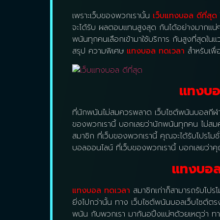
เพราะเว็บของพวกเรานั้น
เว็บแทงบอล ดีที่สุด
จะได้รับ ผลตอบแทนสูงสุด กันได้อย่างมากแน่ๆเ
พนันทุกคนเลือกเข้ามาใช้บริการ กันสูงที่สุดในแว
สรุป ความพิเศษ
แทงบอล ทดเวลา
สำหรับเพื
แทงบอลว
ที่นักพนันไม่สมควรพลาด เว็บไซต์พนันบอลกี
ของพวกเรานี้ บอกเลยว่านักพนันทุกคน ไม่สมคว
สมาชิก ที่เว็บของพวกเรานี้ คุณจะได้รับโปรโมช
บอลออนไลน์ ที่เว็บของพวกเรานี้ บอกเลยว่าคุณ
แทงบอล 
แทงบอล ทดเวลา
สมาชิกเก่าก็สามารถรับโปรโม
ยิ่งไปกว่านั้น ทาง เว็บไซต์พนันบอลเว็บไซต์
พนัน กับพวกเรา มากันอปิ้งแน่ๆด้วยเหตุว่า 