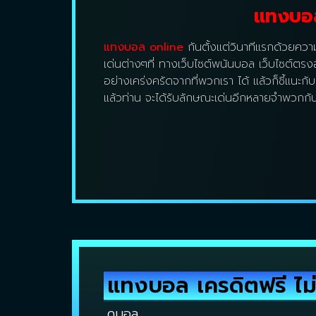
แทงบอล 
แทงบอล online
กันตั้งแต่วินาทีแรกด้วยความ
เด่นต่างๆที่ ทางเว็บไซต์พนันบอล เว็บไซต์ตร
อย่างเคร่งครัดจากที่พวกเรา ได้ แล้วก็ชี้แนะกับ
แล้วท่าน จะได้รับลักษณะเด่นอีกหลายจำพวกกัน
แทงบอล เครดิตฟรี ไม่
ดูบอล