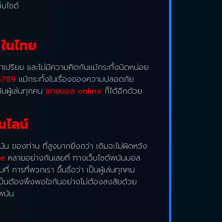
็บไซต์
1 ในไทย
ปรียบ และไม่มีความคิดกันแม้กระทั้งนิดหน่อย
ล789
แม้กระทั้งในเรื่องของความปลอดภัย
บผู้เล่นทุกคน
แทงบอล online
ก็ได้อีกด้วย
นไลน์
ัน ของท่าน ที่สูงมากยิ่งกว่า เดิมจะไม่ผิดหวัง
ne
หลายอย่างกันเลยที่ ทางเว็บไซต์พนันบอล
 การที่พวกเรา ขึ้นชื่อว่า เป็นผู้เล่นทุกคน
 จำเป็นต้องพึงพอใจกันอย่างไม่ต้องสงสัยด้วย
พนัน