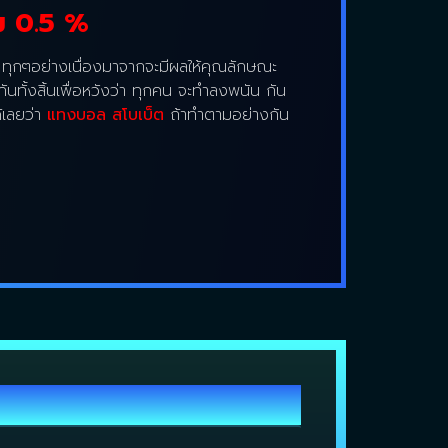
อม 0.5 %
รา ทุกๆอย่างเนื่องมาจากจะมีผลให้คุณลักษณะ
ันทั้งสิ้นเพื่อหวังว่า ทุกคน จะทำลงพนัน กัน
ด้เลยว่า
แทงบอล สโบเบ็ต
ถ้าทำตามอย่างกัน