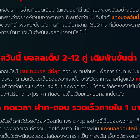
ให้อัตราการจ่ายที่ยอดเยี่ยม ในแวดวงที่นี้ แม้คุณจะลงพนันอย่างน้อย 
พราะว่าอย่างงี้เว็บของพวกเรา ก็เลยจัดว่าเป็นเว็บไซต์
แทงบอลวันนี้
ดวงที่นี้ เพราะฉะนั้นแล้วการที่คุณเลือกเข้ามาใช้บริการ ที่เว็บของพวก
่อการเข้ามา เว็บไซต์พนันบอลกีฬาออนไลน์ นี้
ันนี้ บอลสเต็ป 2-12 คู่ เดิมพันขั้นต่
ฬาออนไลน์
เว็บแทงบอล ดีที่สุด
ความพิเศษสำหรับเพื่อการเข้ามา พนัน
รพลาด เว้นเสียแต่เว็บของพวกเรานั้น จะให้อัตราการจ่ายที่สูงแล้ว
แ
ั่นเด็ดๆอีกเยอะแยะด้วย ซึ่งเว็บของพวกเรานั้น ได้กระทำคัดสรรโปรโมชั
จะได้รับความคุ้มราคา กันอย่างเต็มเปี่ยมแน่ๆนอกจากนั้นแล้ว
ทดเวลา ฝาก-ถอน รวดเร็วภายใน 1 นาที 
ชั่นเด็ดๆได้ด้วยด้วยเหมือนกัน เพราะเหตุว่าอย่างงี้เว็บของพวกเรา ก็เ
ตรง ของพวกเรา ที่ตรงนี้บอกได้เลยว่า เป็นการพนัน
แทงบอลออนไลน์
ท
ทางเว็บไซต์พนันบอลออนไลน์ของพวกเรา เป็นการพนัน เว็บไซต์ตรงแน่