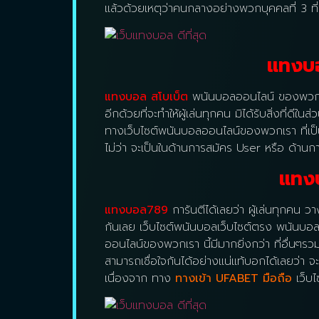
แล้วด้วยเหตุว่าคนกลางอย่างพวกบุคคลที่ 3 ที่ผ่า
แทงบอล
แทงบอล สโบเบ็ต
พนันบอลออนไลน์ ของพวกเรา
อีกด้วยที่จะทำให้ผู้เล่นทุกคน มิได้รับสิ่งที่ด
ทางเว็บไซต์พนันบอลออนไลน์ของพวกเรา ที่เป็
ไม่ว่า จะเป็นในด้านการสมัคร User หรือ ด้า
แทงบ
แทงบอล789
การันตีได้เลยว่า ผู้เล่นทุกคน 
กันเลย เว็บไซต์พนันบอลเว็บไซต์ตรง พนันบอล
ออนไลน์ของพวกเรา นี้มีมากยิ่งกว่า ที่อื่นๆรวม
สามารถเชื่อใจกันได้อย่างแน่แท้บอกได้เลยว่า จ
เนื่องจาก ทาง
ทางเข้า UFABET มือถือ
เว็บไ