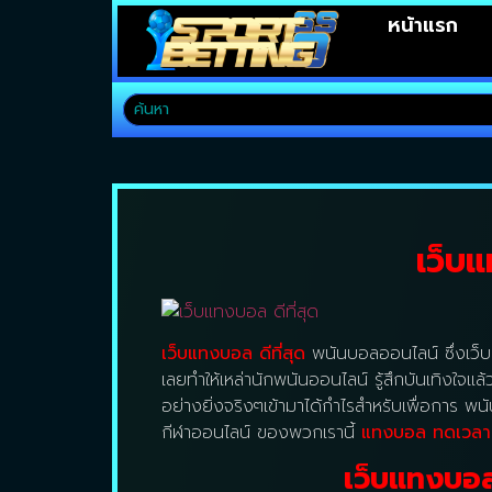
หน้าแรก
เว็บแ
เว็บแทงบอล ดีที่สุด
พนันบอลออนไลน์ ซึ่งเว็
เลยทำให้เหล่านักพนันออนไลน์ รู้สึกบันเทิงใจแ
อย่างยิ่งจริงๆเข้ามาได้กำไรสำหรับเพื่อการ พน
กีฬาออนไลน์ ของพวกเรานี้
แทงบอล ทดเวลา
เว็บแทงบอล 