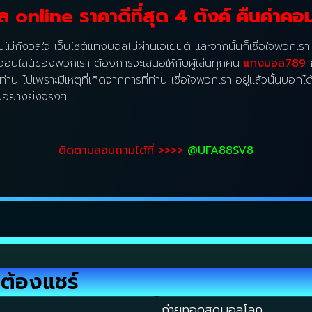
online ราคาดีที่สุด 4 ตังค์ คืนค่าค
ไม่กังวลใจ เว็บไซต์แทงบอลไม่ผ่านเอเย่นต์ และจากนั้นก็เชื่อใจพวกเ
งออนไลน์ของพวกเรา ต้องการจะเสนอให้กับผู้เล่นทุกคน
แทงบอล789
ก
ท่าน ไปเพราะมีเหตุที่เกิดจากการที่ท่าน เชื่อใจพวกเรา อยู่แล้วนั้นบอกไ
อย่างยิ่งจริงๆ
ติดตามสอบถามได้ที่ >>>>
@UFA88SV8
ต้องแชร์
ถ่ายทอดสดบอลโลก