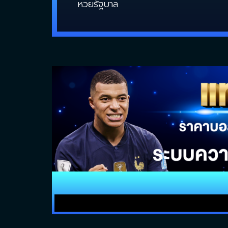
หวยรัฐบาล