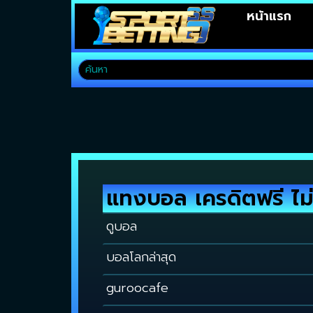
หน้าแรก
แทงบอล เครดิตฟรี ไม่
ดูบอล
บอลโลกล่าสุด
guroocafe