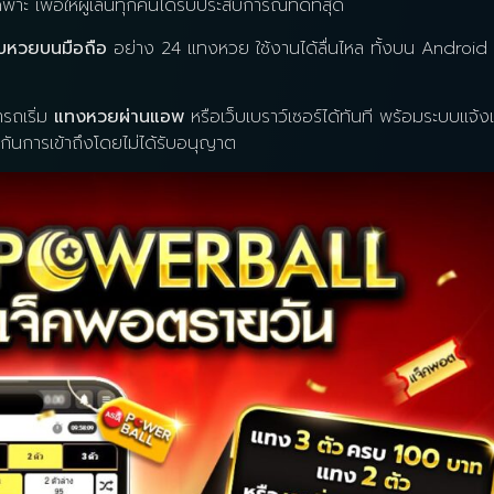
เพื่อให้ผู้เล่นทุกคนได้รับประสบการณ์ที่ดีที่สุด
็บหวยบนมือถือ
อย่าง 24 แทงหวย ใช้งานได้ลื่นไหล ทั้งบน Android 
ารถเริ่ม
แทงหวยผ่านแอพ
หรือเว็บเบราว์เซอร์ได้ทันที พร้อมระบบแจ
ันการเข้าถึงโดยไม่ได้รับอนุญาต