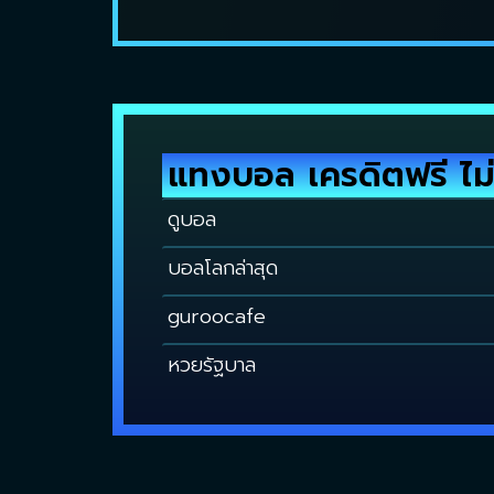
แทงบอล เครดิตฟรี ไม่
ดูบอล
บอลโลกล่าสุด
guroocafe
หวยรัฐบาล