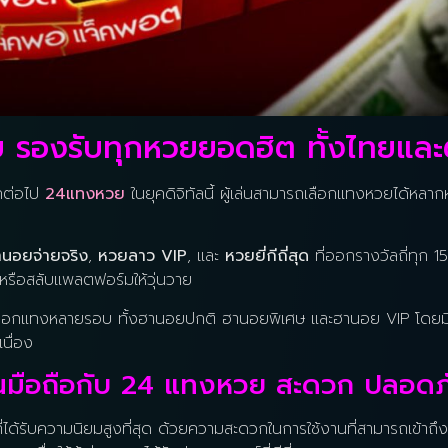
รองรับทุกหวยยอดฮิต ทั้งไทยและ
ีกต่อไป
24แทงหวย
ในยุคดิจิทัลนี้ ผู้เล่นสามารถเลือกแทงหวยได้หล
ก
นอยจ่ายจริง
,
หวยลาว VIP
, และ
หวยยี่กีถี่สุด
ที่ออกรางวัลถี่ทุก 1
ว็บหรือสลับแพลตฟอร์มให้วุ่นวาย
้เลือกแทงหลายรอบ ทั้งฮานอยปกติ ฮานอยพิเศษ และฮานอย VIP โดยมี
นื่อง
มือถือกับ 24 แทงหวย สะดวก ปลอดภัย
่ได้รับความนิยมสูงที่สุด ด้วยความสะดวกในการใช้งานที่สามารถเข้าถึงไ