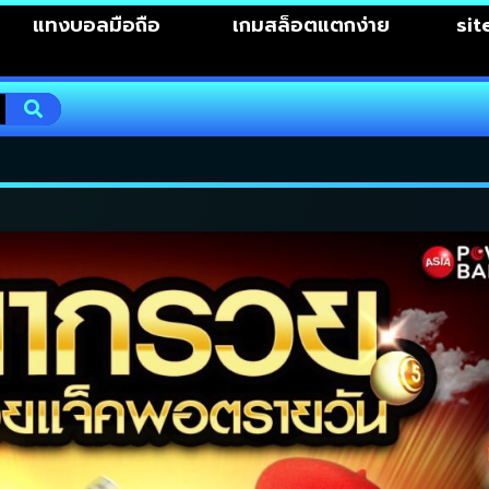
แทงบอลมือถือ
เกมสล็อตแตกง่าย
si