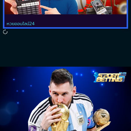
หวยออนไลน์24