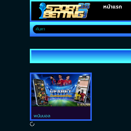
หน้าแรก
พนันบอล