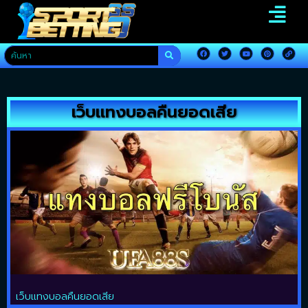
เว็บแทงบอลคืนยอดเสีย
เว็บแทงบอลคืนยอดเสีย