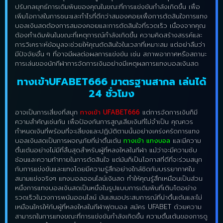
ปรับกลยุทธ์การเดิมพันของคุณในขณะที่การแข่งขันกำลังเกิดขึ้น เพื่อ
เพิ่มโอกาสในการชนะและกำไรที่ดีกว่าสมองคอยเพื่อการตัดสินใจการแทง
บอลเงินสดต้องการสมองคอยและการตัดสินใจที่รวดเร็ว เนื่องจากคุณ
ต้องทำเดิมพันในขณะที่เหตุการณ์กำลังเกิดขึ้น ความคิดสร้างสรรค์และ
การวิเคราะห์ข้อมูลจะช่วยให้คุณตัดสินใจในเวลาที่เหมาะสม แต่อย่าลืมว่า
มีปัจจัยอื่น ๆ ที่อาจมีผลต่อผลการแข่งขัน เช่น สภาพอากาศหรือสถานะ
การเล่นของนักกีฬาการจัดการเงินอย่างมีเหตุผลการแทงบอลเงินสด
ทางเข้าUFABET666
มาตรฐานสากล เล่นได้
24 ชั่วโมง
อาจเป็นการเสี่ยงที่สนุก
ทางเข้า UFABET666
แต่การจัดการเงินก็มี
ความสำคัญเช่นกัน เพื่อป้องกันการสูญเสียเงินที่ไม่จำเป็น คุณควร
กำหนดเงินที่พร้อมที่จะเสี่ยงและปฏิบัติตามนั้นอย่างเคร่งครัดการแทง
บอลเงินสดเป็นการผจญภัยที่น่าตื่นเต้น
ทางเข้า แทงบอล
และมีความ
ตื่นเต้นอย่างไม่มีที่สิ้นสุดสำหรับผู้ที่หลงใหลในกีฬา แม้ว่าจะมีความซับ
ซ้อนและความท้าทายในการตัดสินใจ แต่มันก็เป็นโอกาสที่ดีที่จะร่วมสนุก
กับการแข่งขันและแทงโดยมีความรู้สึกอย่างใกล้ชิดกับบรรยากาศใน
สนามแข่งจริงๆ แทงบอลออนไลน์เงินสด ทำให้คุณรู้สึกเหมือนเป็นส่วน
หนึ่งการแทงบอลเงินสดเป็นหนึ่งในรูปแบบการเดิมพันที่เติบโตอย่าง
รวดเร็วในวงการพนันออนไลน์ มันเสนอประสบการณ์ที่น่าตื่นเต้นและไม่
เหมือนใครให้กับผู้ที่หลงใหลในกีฬาฟุตบอล สมัคร UFABET ด้วยความ
สามารถในการแทงขณะที่การแข่งขันกำลังเกิดขึ้น ความตื่นเต้นของการดู