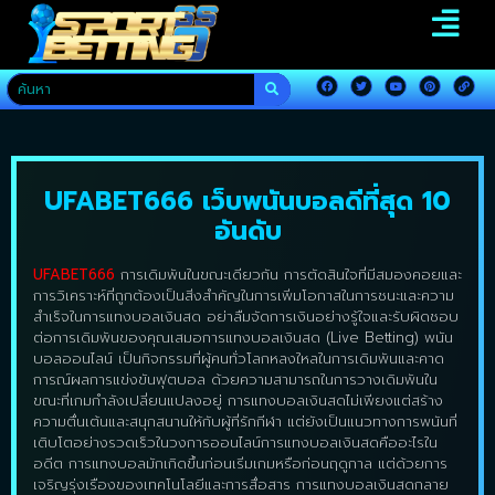
UFABET666
เว็บพนันบอลดีที่สุด 10
อันดับ
UFABET666
การเดิมพันในขณะเดียวกัน การตัดสินใจที่มีสมองคอยและ
การวิเคราะห์ที่ถูกต้องเป็นสิ่งสำคัญในการเพิ่มโอกาสในการชนะและความ
สำเร็จในการแทงบอลเงินสด อย่าลืมจัดการเงินอย่างรู้ใจและรับผิดชอบ
ต่อการเดิมพันของคุณเสมอการแทงบอลเงินสด (Live Betting) พนัน
บอลออนไลน์ เป็นกิจกรรมที่ผู้คนทั่วโลกหลงใหลในการเดิมพันและคาด
การณ์ผลการแข่งขันฟุตบอล ด้วยความสามารถในการวางเดิมพันใน
ขณะที่เกมกำลังเปลี่ยนแปลงอยู่ การแทงบอลเงินสดไม่เพียงแต่สร้าง
ความตื่นเต้นและสนุกสนานให้กับผู้ที่รักกีฬา แต่ยังเป็นแนวทางการพนันที่
เติบโตอย่างรวดเร็วในวงการออนไลน์การแทงบอลเงินสดคืออะไรใน
อดีต การแทงบอลมักเกิดขึ้นก่อนเริ่มเกมหรือก่อนฤดูกาล แต่ด้วยการ
เจริญรุ่งเรืองของเทคโนโลยีและการสื่อสาร การแทงบอลเงินสดกลาย