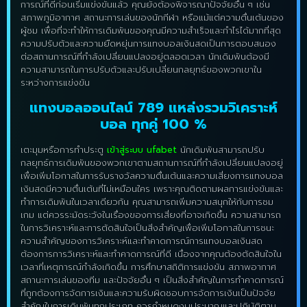
การณ์ที่ดีก่อนเริ่มแข่งขันแล้ว คุณยังต้องพิจารณาปัจจัยอื่น ๆ เช่น
สภาพภูมิอากาศ สถานะการเล่นของนักกีฬา หรือแม้แต่ความตื่นเต้นของ
ผู้ชม เพื่อที่จะทำให้การเดิมพันของคุณมีความสำเร็จและกำไรได้มากที่สุด
ความปรับตัวและความยืดหยุ่นการแทงบอลเงินสดเป็นการตอบสนอง
ต่อสถานการณ์ที่กำลังเปลี่ยนแปลงอยู่ตลอดเวลา นักเดิมพันต้องมี
ความสามารถในการปรับตัวและปรับเปลี่ยนกลยุทธ์ของพวกเขาใน
ระหว่างการแข่งขัน
แทงบอลออนไลน์ 789 แหล่งรวมวิเคราะห์
บอล ทุกคู่ 100 %
เตะมุมหรือการทำประตู
เข้าสู่ระบบ ufabet
นักเดิมพันสามารถปรับ
กลยุทธ์การเดิมพันของพวกเขาตามสถานการณ์ที่กำลังเปลี่ยนแปลงอยู่
เพื่อเพิ่มโอกาสในการรับรางวัลความตื่นเต้นและความเสี่ยงการแทงบอล
เงินสดมีความตื่นเต้นที่ไม่เหมือนใคร เพราะคุณติดตามผลการแข่งขันและ
ทำการเดิมพันในเวลาเดียวกัน คุณสามารถเพิ่มความสนุกให้กับการชม
เกม แต่ควรระมัดระวังในเรื่องของการเสี่ยงที่อาจเกิดขึ้น ความสามารถ
ในการวิเคราะห์และการตัดสินใจเป็นสิ่งสำคัญเพื่อเพิ่มโอกาสในการชนะ
ความสำคัญของการวิเคราะห์และทำคาดการณ์การแทงบอลเงินสด
ต้องการการวิเคราะห์และทำคาดการณ์ที่ดี เนื่องจากคุณต้องตัดสินใจใน
เวลาที่เหตุการณ์กำลังเกิดขึ้น การศึกษาสถิติการแข่งขัน สภาพอากาศ
สถานะการเล่นของทีม และปัจจัยอื่น ๆ เป็นสิ่งสำคัญในการทำคาดการณ์
ที่ถูกต้องการจัดการเงินและความรับผิดชอบการจัดการเงินเป็นปัจจัย
สำคัญในการเดิมพันทุกประเภท ควรกำหนดงบประมาณและปฏิบัติตาม