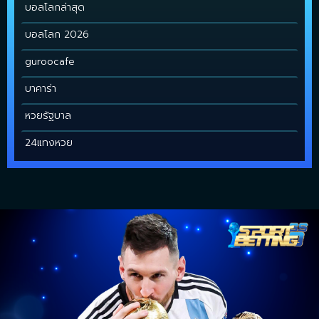
บอลโลกล่าสุด
บอลโลก 2026
guroocafe
บาคาร่า
หวยรัฐบาล
24แทงหวย