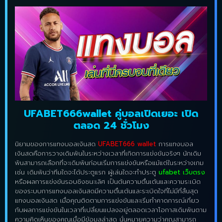
UFABET666wallet
คู่บอลเปิดเยอะ เปิด
ตลอด 24 ชั่วโมง
นิยามของการแทงบอลเงินสด
UFABET666 wallet
การแทงบอล
เงินสดคือการวางเดิมพันในระหว่างเวลาที่เกิดการแข่งขันจริงๆ นักเดิม
พันสามารถเลือกที่จะเดิมพันก่อนเริ่มการแข่งขันหรือแม้แต่ในระหว่างเกม
เช่น เดิมพันว่าทีมใดจะได้ประตูแรก ผู้เล่นใดจะทำประตู
ufabet เว็บตรง
หรือผลการแข่งขันรอบชิงชนะเลิศ เป็นต้นความตื่นเต้นและความระเบิด
ของระบบการแทงบอลเงินสดมีความตื่นเต้นและระเบิดใจที่ไม่มีที่สิ้นสุด
แทงบอลเงินสด เมื่อคุณติดตามการแข่งขันและเริ่มทำคาดการณ์เกี่ยว
กับผลการแข่งขันในเวลาที่เปลี่ยนแปลงอยู่ตลอดเวลาโอกาสเดิมพันตาม
ความคิดเห็นของคุณเมื่อมีข้อมูลล่าสุด นั่นหมายความว่าคุณสามารถ