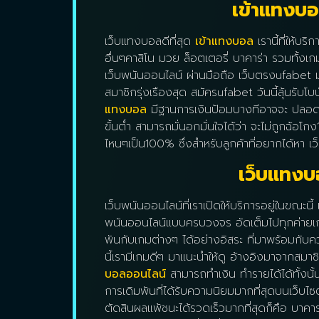
เข้าแทงบ
เว็บแทงบอลดีที่สุด
เข้าแทงบอล
เรานี้ที่ให้
อื่นๆคาสิโน มวย ล็อตเตอรี่ บาคาร่า รวมทั
เว็บพนันออนไลน์ ผ่านมือถือ เว็บตรงufabet มั
สมาชิกรุ่งเรืองสุด สมัครufabet วันนี้ลุ้นรับ
แทงบอล
มีฐานการเงินป้อมบางทีอาจจะ ปลอดภั
ขั้นต่ำ สามารถมั่นอกมั่นใจได้ว่า จะไม่ถูกฉ้อโ
ไหนๆเป็น100% ซึ่งสำหรับลูกค้าที่อยากได้หา เว็
เว็บแทงบ
เว็บพนันออนไลน์ที่เราเปิดให้บริการอยู่ในขณะน
พนันออนไลน์แบบครบวงจร อัดเต็มไปทุกค่ายเกมชั้
พันกับเกมต่างๆ ได้อย่างอิสระ ที่มาพร้อมกับคว
นี้เรามีเกมดีๆ มาแนะนำให้ดู อ้างอิงมาจากสมาชิ
บอลออนไลน์
สามารถทำเงิน ทำรายได้ได้ทั้งนั้น
การเดิมพันที่ได้รับความนิยมมากที่สุดบนเว็บไ
ตัดสินผลแพ้ชนะได้รวดเร็วมากที่สุดก็คือ บาคา