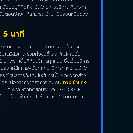
้อยอยู่ที่คิดถึง มั่นใจในการบริการ ที่มาจาก
ับขั้นตอนง่ายๆ ก็สามารถเข้ามาเป็นส่วนหนึ่งของ
 5 นาที
นเริงกับเกมพนันในลักษณะต่างๆรวมทั้งการเดิม
ไม่มีฉ้อโกง รวมทั้งขอชี้แจงให้แด่คุณนั้น
์ เพราะเต็มที่กับบริการทุกแบบ ซึ่งเว็บบริการ
อล ให้นักการพนันทุกคน มีการทำความเข้าใจ
ใช้บริการกับเว็บไซต์แห่งนี้ไม่ผิดหวังอย่าง
บอล เนื่องจากว่ากลัวการเดิมพัน
ทางเข้าแทง
งแน่นอน เหตุเพราะหากทดสอบพิมพ์ใน GOOGLE
ทำมัยเว็บยูฟ่า ถึงเป็นลำดับแรกในด้านการเดิม