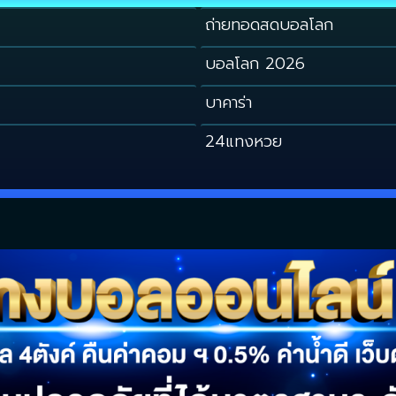
ถ่ายทอดสดบอลโลก
บอลโลก 2026
บาคาร่า
24แทงหวย