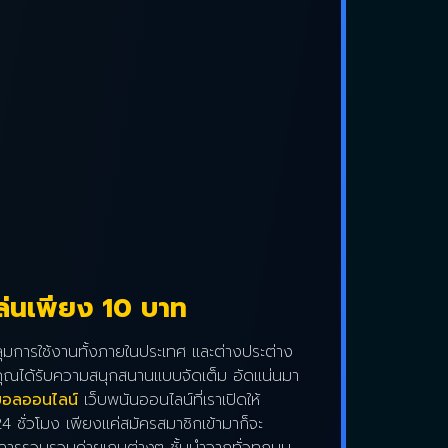
เล่นเพียง 10 บาท
บคลุมการใช้งานทั้งภายในประเทศ และต่างประต่าง
คุณได้รับความสนุกสนานแบบจัดเต็ม อัดแน่นมา
บอลออนไลน์
เว็บพนันออนไลน์ที่เราเปิดให้
 24 ชั่วโมง เพียงแค่สมัครสมาชิกเข้ามาก็จะ
ทำการรวบรวมค่ายเกมต่างๆ ชั้นนำจากทั่วทุกมุม