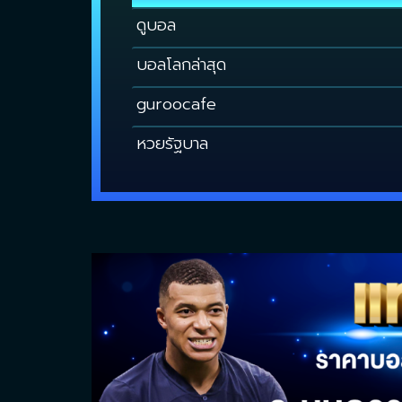
ดูบอล
บอลโลกล่าสุด
guroocafe
หวยรัฐบาล