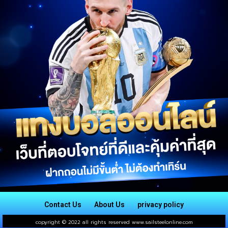
Contact Us
About Us
privacy policy
copyright © 2022 all rights reserved
www.sailsteelonline.com