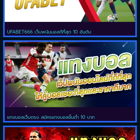
UFABET666 เว็บพนันบอลดีที่สุด 10 อันดับ
แทงบอลเว็บตรง สมัครแทงบอลขั้นต่ำ 10 บาท