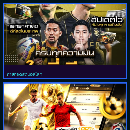
ถ่ายทอดสดบอลโลก