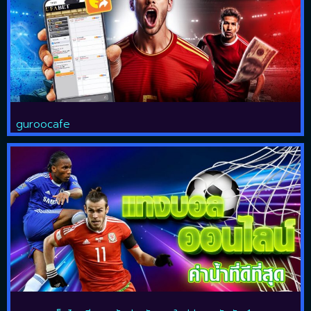
guroocafe